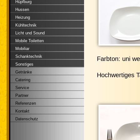
Hüpfburg
Hussen
Heizung
Kühltechnik
Licht und Sound
Mobile Toiletten
Mobiliar
Schanktechnik
Farbton: uni we
Sonstiges
Getränke
Hochwertiges T
Catering
Service
Partner
Referenzen
Kontakt
Datenschutz