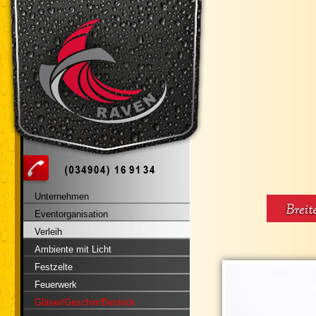
Unternehmen
Eventorganisation
Verleih
Ambiente mit Licht
Festzelte
Feuerwerk
Gläser/Geschirr/Besteck