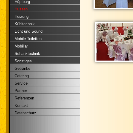
Hüpfburg
Hussen
Heizung
Kühltechnik
Licht und Sound
Mobile Toiletten
Mobiliar
Schanktechnik
Sonstiges
Getränke
Catering
Service
Partner
Referenzen
Kontakt
Datenschutz