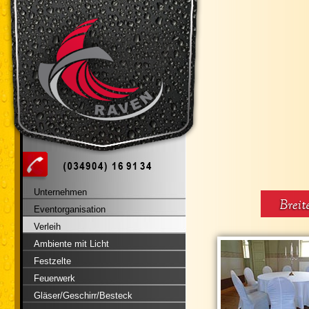
Unternehmen
Eventorganisation
Verleih
Ambiente mit Licht
Festzelte
Feuerwerk
Gläser/Geschirr/Besteck