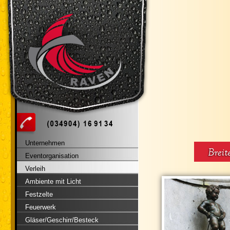
Unternehmen
Eventorganisation
Verleih
Ambiente mit Licht
Festzelte
Feuerwerk
Gläser/Geschirr/Besteck