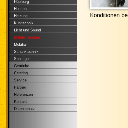
Hüpfburg
Hussen
Konditionen be
Heizung
Kühltechnik
Licht und Sound
Mobile Toiletten
Mobiliar
Schanktechnik
Sonstiges
Getränke
Catering
Service
Partner
Referenzen
Kontakt
Datenschutz